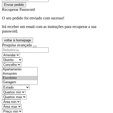
Enviar pedido
Recuperar Password
O seu pedido foi enviado com sucesso!
Irá receber um email com as instruções para recuperar a sua
password.
voltar à homepage
Pesquisa avançada
objective
districtId
countyId
types
state
mintypo
maxtypo
minarea
maxarea
minprice