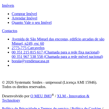
Imóveis
Comprar Imóvel
Arrendar Imóvel
Quanto Vale o seu Imóvel
Contactos
Avenida de São Miguel das encostas, edifício arcadas de são
Miguel, n249, esc 60
2775-775 Carcavelos
00 351 215 815 617 (Chamada para a rede fixa nacional)
00 351 967 538 558 (Chamada para a rede móvel nacional)
borala@vendieuacasa.pt
© 2026
Systematic Smiles - unipessoal (Licença AMI 15946).
Todos os direitos reservados.
®
Desenvolvido por
O MEU IMO
/
XLM - Innovation &
Technology
Política de Privacidade e Termos de serviço
/
Política de Cookies
/