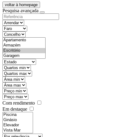
voltar à homepage
Pesquisa avançada
objective
districtId
countyId
types
state
mintypo
maxtypo
minarea
maxarea
minprice
maxprice
Com rendimento
Em destaque
features
realestateOrder