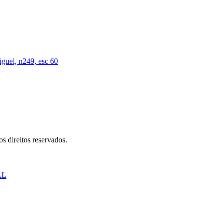
iguel, n249, esc 60
s direitos reservados.
AL