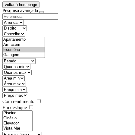
voltar à homepage
Pesquisa avançada
objective
districtId
countyId
types
state
mintypo
maxtypo
minarea
maxarea
minprice
maxprice
Com rendimento
Em destaque
features
realestateOrder