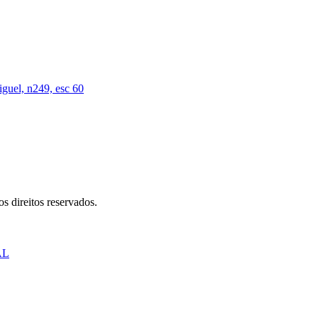
iguel, n249, esc 60
s direitos reservados.
AL