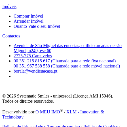
Imóveis
Comprar Imóvel
Arrendar Imóvel
Quanto Vale o seu Imóvel
Contactos
Avenida de São Miguel das encostas, edifício arcadas de são
Miguel, n249, esc 60
2775-775 Carcavelos
00 351 215 815 617 (Chamada para a rede fixa nacional)
00 351 967 538 558 (Chamada para a rede móvel nacional)
borala@vendieuacasa.pt
© 2026
Systematic Smiles - unipessoal (Licença AMI 15946).
Todos os direitos reservados.
®
Desenvolvido por
O MEU IMO
/
XLM - Innovation &
Technology
Política de Privacidade e Termos de serviço
/
Política de Cookies
/