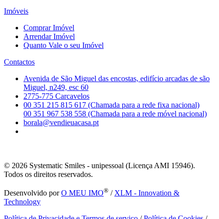
Imóveis
Comprar Imóvel
Arrendar Imóvel
Quanto Vale o seu Imóvel
Contactos
Avenida de São Miguel das encostas, edifício arcadas de são
Miguel, n249, esc 60
2775-775 Carcavelos
00 351 215 815 617 (Chamada para a rede fixa nacional)
00 351 967 538 558 (Chamada para a rede móvel nacional)
borala@vendieuacasa.pt
© 2026
Systematic Smiles - unipessoal (Licença AMI 15946).
Todos os direitos reservados.
®
Desenvolvido por
O MEU IMO
/
XLM - Innovation &
Technology
Política de Privacidade e Termos de serviço
/
Política de Cookies
/