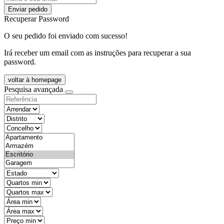
Enviar pedido
Recuperar Password
O seu pedido foi enviado com sucesso!
Irá receber um email com as instruções para recuperar a sua
password.
voltar à homepage
Pesquisa avançada
objective
districtId
countyId
types
state
mintypo
maxtypo
minarea
maxarea
minprice