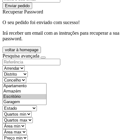
Enviar pedido
Recuperar Password
O seu pedido foi enviado com sucesso!
Irá receber um email com as instruções para recuperar a sua
password.
voltar à homepage
Pesquisa avançada
objective
districtId
countyId
types
state
mintypo
maxtypo
minarea
maxarea
minprice