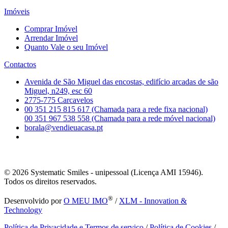
Imóveis
Comprar Imóvel
Arrendar Imóvel
Quanto Vale o seu Imóvel
Contactos
Avenida de São Miguel das encostas, edifício arcadas de são
Miguel, n249, esc 60
2775-775 Carcavelos
00 351 215 815 617 (Chamada para a rede fixa nacional)
00 351 967 538 558 (Chamada para a rede móvel nacional)
borala@vendieuacasa.pt
© 2026
Systematic Smiles - unipessoal (Licença AMI 15946).
Todos os direitos reservados.
®
Desenvolvido por
O MEU IMO
/
XLM - Innovation &
Technology
Política de Privacidade e Termos de serviço
/
Política de Cookies
/