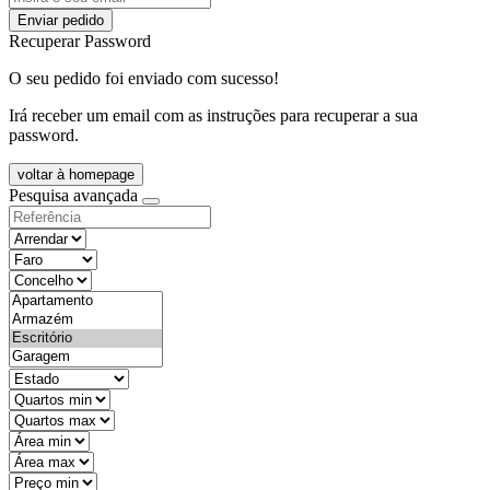
Enviar pedido
Recuperar Password
O seu pedido foi enviado com sucesso!
Irá receber um email com as instruções para recuperar a sua
password.
voltar à homepage
Pesquisa avançada
objective
districtId
countyId
types
state
mintypo
maxtypo
minarea
maxarea
minprice