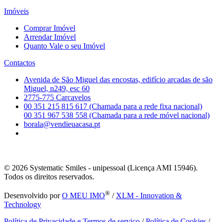
Imóveis
Comprar Imóvel
Arrendar Imóvel
Quanto Vale o seu Imóvel
Contactos
Avenida de São Miguel das encostas, edifício arcadas de são
Miguel, n249, esc 60
2775-775 Carcavelos
00 351 215 815 617 (Chamada para a rede fixa nacional)
00 351 967 538 558 (Chamada para a rede móvel nacional)
borala@vendieuacasa.pt
© 2026
Systematic Smiles - unipessoal (Licença AMI 15946).
Todos os direitos reservados.
®
Desenvolvido por
O MEU IMO
/
XLM - Innovation &
Technology
Política de Privacidade e Termos de serviço
/
Política de Cookies
/