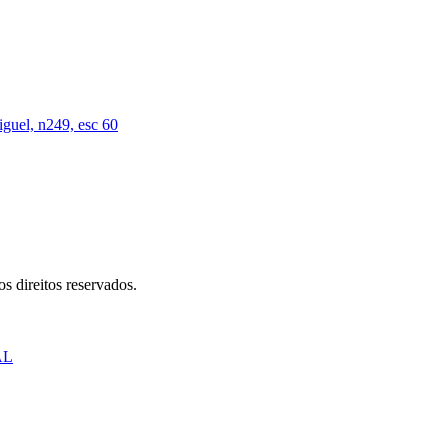
iguel, n249, esc 60
s direitos reservados.
AL