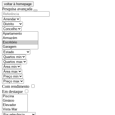
voltar à homepage
Pesquisa avançada
objective
districtId
countyId
types
state
mintypo
maxtypo
minarea
maxarea
minprice
maxprice
Com rendimento
Em destaque
features
realestateOrder