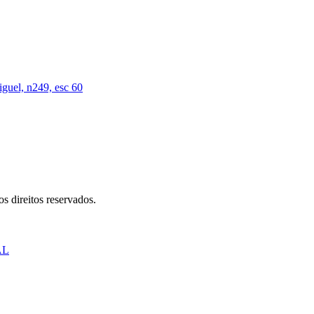
iguel, n249, esc 60
s direitos reservados.
AL