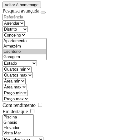
voltar à homepage
Pesquisa avançada
objective
districtId
countyId
types
state
mintypo
maxtypo
minarea
maxarea
minprice
maxprice
Com rendimento
Em destaque
features
realestateOrder