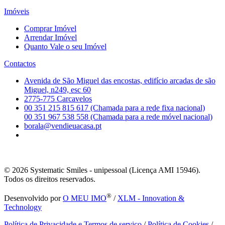
Imóveis
Comprar Imóvel
Arrendar Imóvel
Quanto Vale o seu Imóvel
Contactos
Avenida de São Miguel das encostas, edifício arcadas de são
Miguel, n249, esc 60
2775-775 Carcavelos
00 351 215 815 617 (Chamada para a rede fixa nacional)
00 351 967 538 558 (Chamada para a rede móvel nacional)
borala@vendieuacasa.pt
© 2026
Systematic Smiles - unipessoal (Licença AMI 15946).
Todos os direitos reservados.
®
Desenvolvido por
O MEU IMO
/
XLM - Innovation &
Technology
Política de Privacidade e Termos de serviço
/
Política de Cookies
/