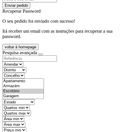
Enviar pedido
Recuperar Password
O seu pedido foi enviado com sucesso!
Irá receber um email com as instruções para recuperar a sua
password.
voltar à homepage
Pesquisa avançada
objective
districtId
countyId
types
state
mintypo
maxtypo
minarea
maxarea
minprice