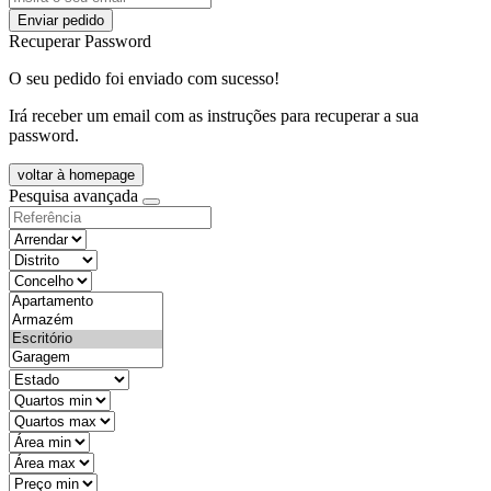
Enviar pedido
Recuperar Password
O seu pedido foi enviado com sucesso!
Irá receber um email com as instruções para recuperar a sua
password.
voltar à homepage
Pesquisa avançada
objective
districtId
countyId
types
state
mintypo
maxtypo
minarea
maxarea
minprice