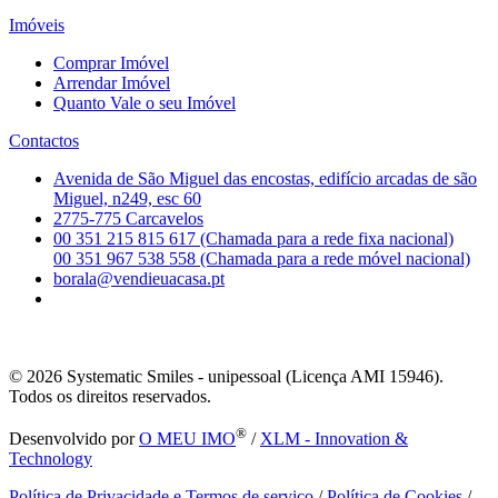
Imóveis
Comprar Imóvel
Arrendar Imóvel
Quanto Vale o seu Imóvel
Contactos
Avenida de São Miguel das encostas, edifício arcadas de são
Miguel, n249, esc 60
2775-775 Carcavelos
00 351 215 815 617 (Chamada para a rede fixa nacional)
00 351 967 538 558 (Chamada para a rede móvel nacional)
borala@vendieuacasa.pt
© 2026
Systematic Smiles - unipessoal (Licença AMI 15946).
Todos os direitos reservados.
®
Desenvolvido por
O MEU IMO
/
XLM - Innovation &
Technology
Política de Privacidade e Termos de serviço
/
Política de Cookies
/