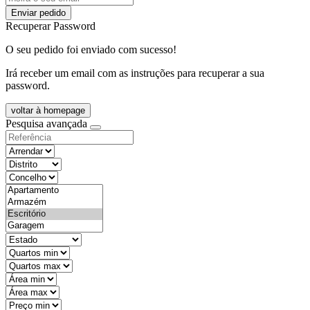
Enviar pedido
Recuperar Password
O seu pedido foi enviado com sucesso!
Irá receber um email com as instruções para recuperar a sua
password.
voltar à homepage
Pesquisa avançada
objective
districtId
countyId
types
state
mintypo
maxtypo
minarea
maxarea
minprice