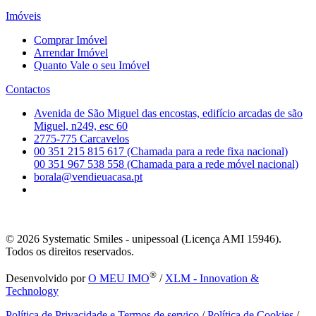
Imóveis
Comprar Imóvel
Arrendar Imóvel
Quanto Vale o seu Imóvel
Contactos
Avenida de São Miguel das encostas, edifício arcadas de são
Miguel, n249, esc 60
2775-775 Carcavelos
00 351 215 815 617 (Chamada para a rede fixa nacional)
00 351 967 538 558 (Chamada para a rede móvel nacional)
borala@vendieuacasa.pt
© 2026
Systematic Smiles - unipessoal (Licença AMI 15946).
Todos os direitos reservados.
®
Desenvolvido por
O MEU IMO
/
XLM - Innovation &
Technology
Política de Privacidade e Termos de serviço
/
Política de Cookies
/