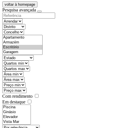
voltar à homepage
Pesquisa avançada
objective
districtId
countyId
types
state
mintypo
maxtypo
minarea
maxarea
minprice
maxprice
Com rendimento
Em destaque
features
realestateOrder