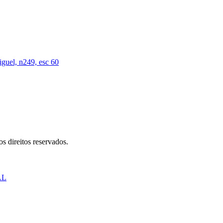
iguel, n249, esc 60
s direitos reservados.
AL