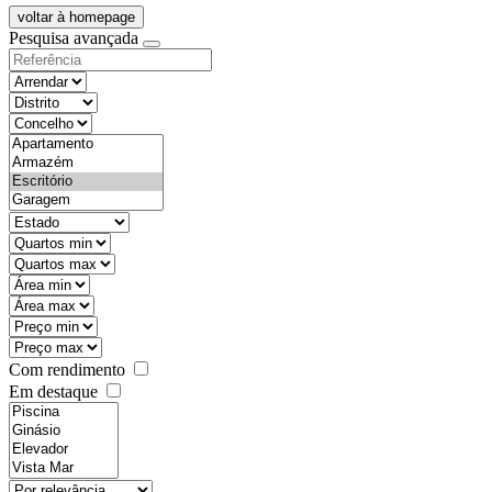
voltar à homepage
Pesquisa avançada
objective
districtId
countyId
types
state
mintypo
maxtypo
minarea
maxarea
minprice
maxprice
Com rendimento
Em destaque
features
realestateOrder