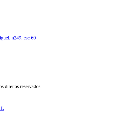
iguel, n249, esc 60
s direitos reservados.
AL