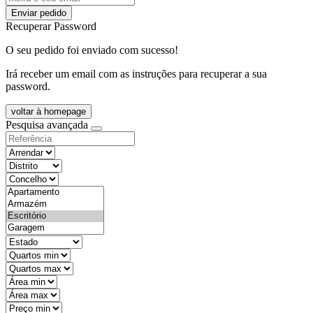
Enviar pedido
Recuperar Password
O seu pedido foi enviado com sucesso!
Irá receber um email com as instruções para recuperar a sua
password.
voltar à homepage
Pesquisa avançada
objective
districtId
countyId
types
state
mintypo
maxtypo
minarea
maxarea
minprice