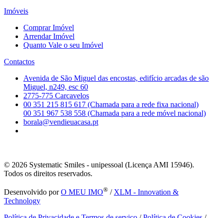
Imóveis
Comprar Imóvel
Arrendar Imóvel
Quanto Vale o seu Imóvel
Contactos
Avenida de São Miguel das encostas, edifício arcadas de são
Miguel, n249, esc 60
2775-775 Carcavelos
00 351 215 815 617 (Chamada para a rede fixa nacional)
00 351 967 538 558 (Chamada para a rede móvel nacional)
borala@vendieuacasa.pt
© 2026
Systematic Smiles - unipessoal (Licença AMI 15946).
Todos os direitos reservados.
®
Desenvolvido por
O MEU IMO
/
XLM - Innovation &
Technology
Política de Privacidade e Termos de serviço
/
Política de Cookies
/