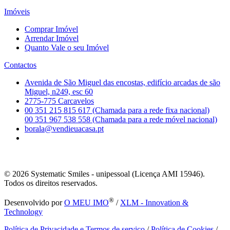
Imóveis
Comprar Imóvel
Arrendar Imóvel
Quanto Vale o seu Imóvel
Contactos
Avenida de São Miguel das encostas, edifício arcadas de são
Miguel, n249, esc 60
2775-775 Carcavelos
00 351 215 815 617 (Chamada para a rede fixa nacional)
00 351 967 538 558 (Chamada para a rede móvel nacional)
borala@vendieuacasa.pt
© 2026
Systematic Smiles - unipessoal (Licença AMI 15946).
Todos os direitos reservados.
®
Desenvolvido por
O MEU IMO
/
XLM - Innovation &
Technology
Política de Privacidade e Termos de serviço
/
Política de Cookies
/