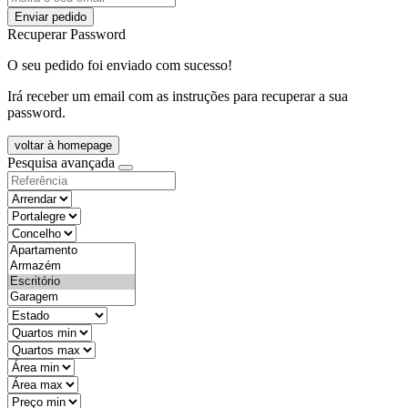
Enviar pedido
Recuperar Password
O seu pedido foi enviado com sucesso!
Irá receber um email com as instruções para recuperar a sua
password.
voltar à homepage
Pesquisa avançada
objective
districtId
countyId
types
state
mintypo
maxtypo
minarea
maxarea
minprice