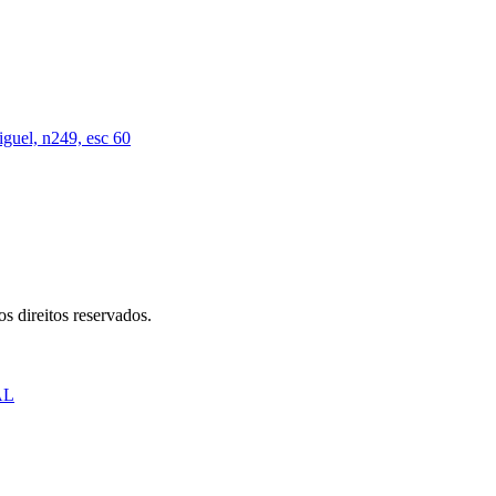
iguel, n249, esc 60
s direitos reservados.
AL