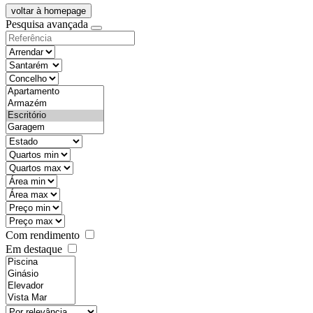
voltar à homepage
Pesquisa avançada
objective
districtId
countyId
types
state
mintypo
maxtypo
minarea
maxarea
minprice
maxprice
Com rendimento
Em destaque
features
realestateOrder