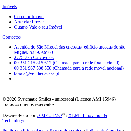
Imóveis
Comprar Imóvel
Arrendar Imóvel
Quanto Vale o seu Imóvel
Contactos
Avenida de São Miguel das encostas, edifício arcadas de são
Miguel, n249, esc 60
2775-775 Carcavelos
00 351 215 815 617 (Chamada para a rede fixa nacional)
00 351 967 538 558 (Chamada para a rede móvel nacional)
borala@vendieuacasa.pt
© 2026
Systematic Smiles - unipessoal (Licença AMI 15946).
Todos os direitos reservados.
®
Desenvolvido por
O MEU IMO
/
XLM - Innovation &
Technology
Política de Privacidade e Termos de serviço
/
Política de Cookies
/