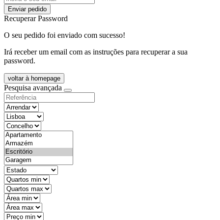
Enviar pedido
Recuperar Password
O seu pedido foi enviado com sucesso!
Irá receber um email com as instruções para recuperar a sua
password.
voltar à homepage
Pesquisa avançada
objective
districtId
countyId
types
state
mintypo
maxtypo
minarea
maxarea
minprice