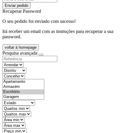
Enviar pedido
Recuperar Password
O seu pedido foi enviado com sucesso!
Irá receber um email com as instruções para recuperar a sua
password.
voltar à homepage
Pesquisa avançada
objective
districtId
countyId
types
state
mintypo
maxtypo
minarea
maxarea
minprice