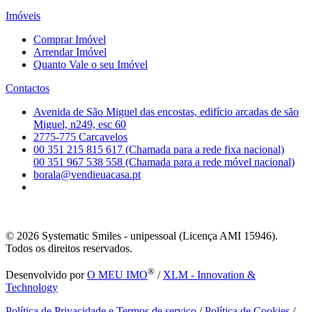
Imóveis
Comprar Imóvel
Arrendar Imóvel
Quanto Vale o seu Imóvel
Contactos
Avenida de São Miguel das encostas, edifício arcadas de são
Miguel, n249, esc 60
2775-775 Carcavelos
00 351 215 815 617 (Chamada para a rede fixa nacional)
00 351 967 538 558 (Chamada para a rede móvel nacional)
borala@vendieuacasa.pt
© 2026
Systematic Smiles - unipessoal (Licença AMI 15946).
Todos os direitos reservados.
®
Desenvolvido por
O MEU IMO
/
XLM - Innovation &
Technology
Política de Privacidade e Termos de serviço
/
Política de Cookies
/