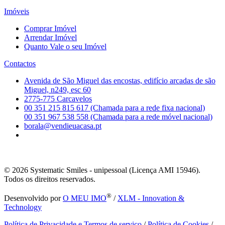
Imóveis
Comprar Imóvel
Arrendar Imóvel
Quanto Vale o seu Imóvel
Contactos
Avenida de São Miguel das encostas, edifício arcadas de são
Miguel, n249, esc 60
2775-775 Carcavelos
00 351 215 815 617 (Chamada para a rede fixa nacional)
00 351 967 538 558 (Chamada para a rede móvel nacional)
borala@vendieuacasa.pt
© 2026
Systematic Smiles - unipessoal (Licença AMI 15946).
Todos os direitos reservados.
®
Desenvolvido por
O MEU IMO
/
XLM - Innovation &
Technology
Política de Privacidade e Termos de serviço
/
Política de Cookies
/