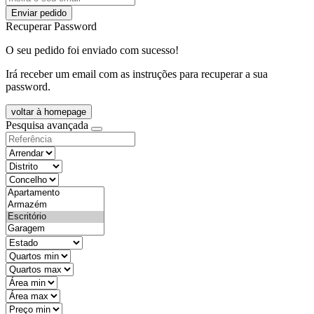
Enviar pedido
Recuperar Password
O seu pedido foi enviado com sucesso!
Irá receber um email com as instruções para recuperar a sua
password.
voltar à homepage
Pesquisa avançada
objective
districtId
countyId
types
state
mintypo
maxtypo
minarea
maxarea
minprice