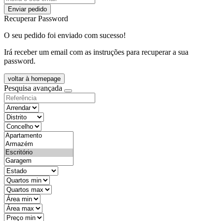
Enviar pedido
Recuperar Password
O seu pedido foi enviado com sucesso!
Irá receber um email com as instruções para recuperar a sua
password.
voltar à homepage
Pesquisa avançada
objective
districtId
countyId
types
state
mintypo
maxtypo
minarea
maxarea
minprice