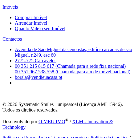
Imóveis
Comprar Imóvel
Arrendar Imóvel
Quanto Vale o seu Imóvel
Contactos
Avenida de São Miguel das encostas, edifício arcadas de são
Miguel, n249, esc 60
2775-775 Carcavelos
00 351 215 815 617 (Chamada para a rede fixa nacional)
00 351 967 538 558 (Chamada para a rede móvel nacional)
borala@vendieuacasa.pt
© 2026
Systematic Smiles - unipessoal (Licença AMI 15946).
Todos os direitos reservados.
®
Desenvolvido por
O MEU IMO
/
XLM - Innovation &
Technology
Política de Privacidade e Termos de serviço
/
Política de Cookies
/