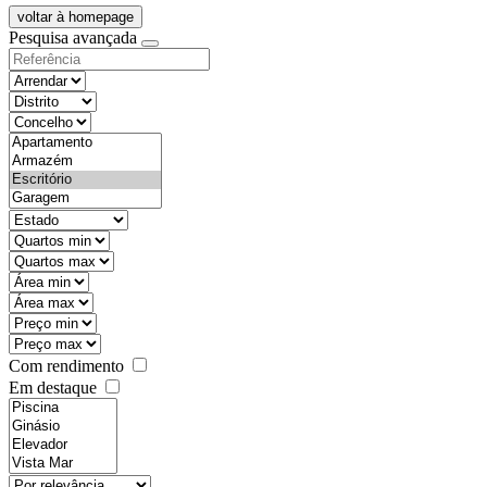
voltar à homepage
Pesquisa avançada
objective
districtId
countyId
types
state
mintypo
maxtypo
minarea
maxarea
minprice
maxprice
Com rendimento
Em destaque
features
realestateOrder