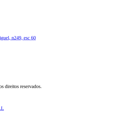
iguel, n249, esc 60
s direitos reservados.
AL