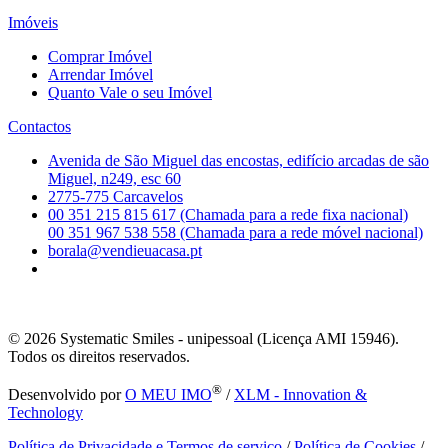
Imóveis
Comprar Imóvel
Arrendar Imóvel
Quanto Vale o seu Imóvel
Contactos
Avenida de São Miguel das encostas, edifício arcadas de são
Miguel, n249, esc 60
2775-775 Carcavelos
00 351 215 815 617 (Chamada para a rede fixa nacional)
00 351 967 538 558 (Chamada para a rede móvel nacional)
borala@vendieuacasa.pt
© 2026
Systematic Smiles - unipessoal (Licença AMI 15946).
Todos os direitos reservados.
®
Desenvolvido por
O MEU IMO
/
XLM - Innovation &
Technology
Política de Privacidade e Termos de serviço
/
Política de Cookies
/