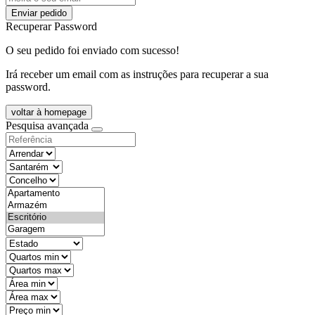
Enviar pedido
Recuperar Password
O seu pedido foi enviado com sucesso!
Irá receber um email com as instruções para recuperar a sua
password.
voltar à homepage
Pesquisa avançada
objective
districtId
countyId
types
state
mintypo
maxtypo
minarea
maxarea
minprice