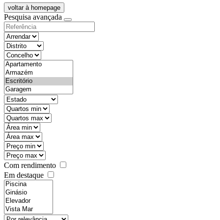
voltar à homepage
Pesquisa avançada
objective
districtId
countyId
types
state
mintypo
maxtypo
minarea
maxarea
minprice
maxprice
Com rendimento
Em destaque
features
realestateOrder