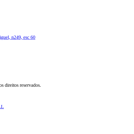
iguel, n249, esc 60
s direitos reservados.
AL