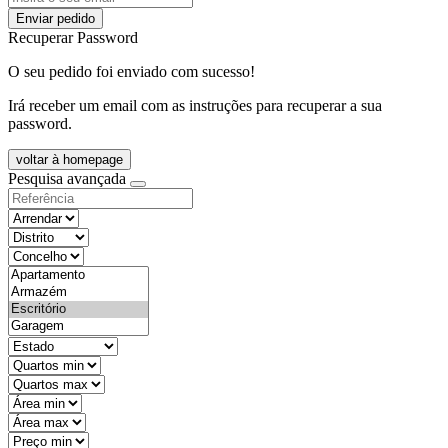
Enviar pedido
Recuperar Password
O seu pedido foi enviado com sucesso!
Irá receber um email com as instruções para recuperar a sua
password.
voltar à homepage
Pesquisa avançada
objective
districtId
countyId
types
state
mintypo
maxtypo
minarea
maxarea
minprice