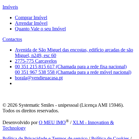
Imóveis
Comprar Imóvel
Arrendar Imóvel
Quanto Vale o seu Imóvel
Contactos
Avenida de São Miguel das encostas, edifício arcadas de são
Miguel, n249, esc 60
2775-775 Carcavelos
00 351 215 815 617 (Chamada para a rede fixa nacional)
00 351 967 538 558 (Chamada para a rede móvel nacional)
borala@vendieuacasa.pt
© 2026
Systematic Smiles - unipessoal (Licença AMI 15946).
Todos os direitos reservados.
®
Desenvolvido por
O MEU IMO
/
XLM - Innovation &
Technology
Política de Privacidade e Termos de serviço
/
Política de Cookies
/