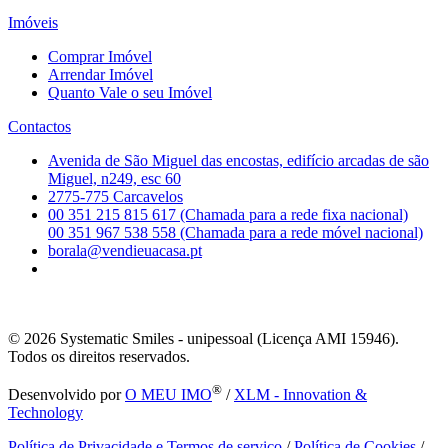
Imóveis
Comprar Imóvel
Arrendar Imóvel
Quanto Vale o seu Imóvel
Contactos
Avenida de São Miguel das encostas, edifício arcadas de são
Miguel, n249, esc 60
2775-775 Carcavelos
00 351 215 815 617 (Chamada para a rede fixa nacional)
00 351 967 538 558 (Chamada para a rede móvel nacional)
borala@vendieuacasa.pt
© 2026
Systematic Smiles - unipessoal (Licença AMI 15946).
Todos os direitos reservados.
®
Desenvolvido por
O MEU IMO
/
XLM - Innovation &
Technology
Política de Privacidade e Termos de serviço
/
Política de Cookies
/