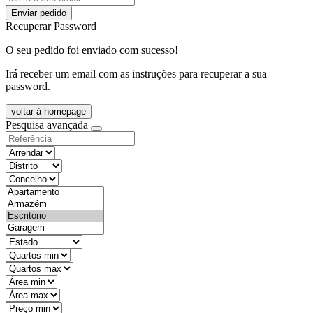
Enviar pedido
Recuperar Password
O seu pedido foi enviado com sucesso!
Irá receber um email com as instruções para recuperar a sua
password.
voltar à homepage
Pesquisa avançada
objective
districtId
countyId
types
state
mintypo
maxtypo
minarea
maxarea
minprice