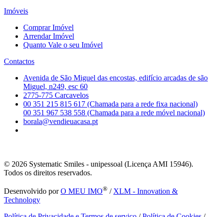
Imóveis
Comprar Imóvel
Arrendar Imóvel
Quanto Vale o seu Imóvel
Contactos
Avenida de São Miguel das encostas, edifício arcadas de são
Miguel, n249, esc 60
2775-775 Carcavelos
00 351 215 815 617 (Chamada para a rede fixa nacional)
00 351 967 538 558 (Chamada para a rede móvel nacional)
borala@vendieuacasa.pt
© 2026
Systematic Smiles - unipessoal (Licença AMI 15946).
Todos os direitos reservados.
®
Desenvolvido por
O MEU IMO
/
XLM - Innovation &
Technology
Política de Privacidade e Termos de serviço
/
Política de Cookies
/