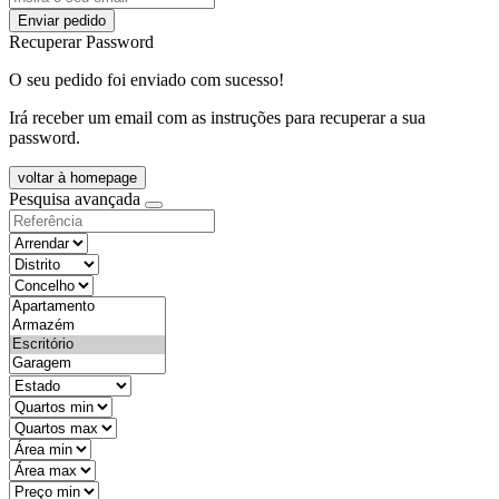
Enviar pedido
Recuperar Password
O seu pedido foi enviado com sucesso!
Irá receber um email com as instruções para recuperar a sua
password.
voltar à homepage
Pesquisa avançada
objective
districtId
countyId
types
state
mintypo
maxtypo
minarea
maxarea
minprice