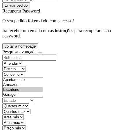
Enviar pedido
Recuperar Password
O seu pedido foi enviado com sucesso!
Irá receber um email com as instruções para recuperar a sua
password.
voltar à homepage
Pesquisa avançada
objective
districtId
countyId
types
state
mintypo
maxtypo
minarea
maxarea
minprice