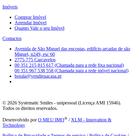
Imóveis
Comprar Imóvel
Arrendar Imóvel
Quanto Vale o seu Imóvel
Contactos
Avenida de São Miguel das encostas, edifício arcadas de são
Miguel, n249, esc 60
2775-775 Carcavelos
00 351 215 815 617 (Chamada para a rede fixa nacional)
00 351 967 538 558 (Chamada para a rede móvel nacional)
borala@vendieuacasa.pt
© 2026
Systematic Smiles - unipessoal (Licença AMI 15946).
Todos os direitos reservados.
®
Desenvolvido por
O MEU IMO
/
XLM - Innovation &
Technology
Política de Privacidade e Termos de serviço
/
Política de Cookies
/