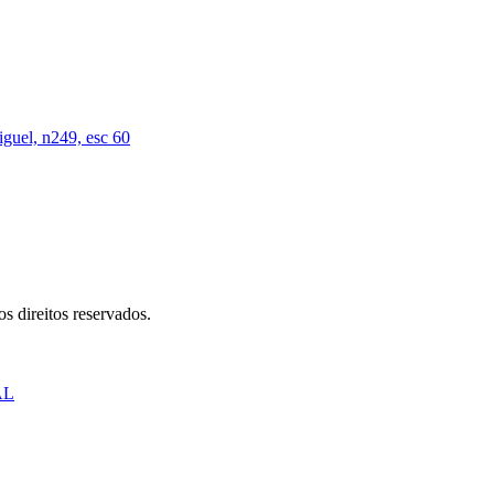
iguel, n249, esc 60
s direitos reservados.
AL