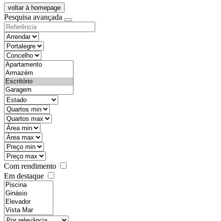
voltar à homepage
Pesquisa avançada
objective
districtId
countyId
types
state
mintypo
maxtypo
minarea
maxarea
minprice
maxprice
Com rendimento
Em destaque
features
realestateOrder