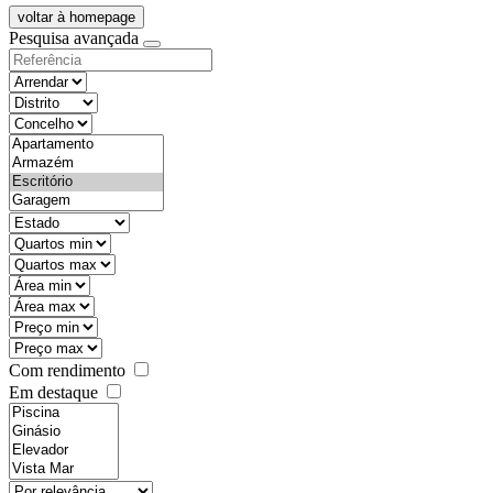
voltar à homepage
Pesquisa avançada
objective
districtId
countyId
types
state
mintypo
maxtypo
minarea
maxarea
minprice
maxprice
Com rendimento
Em destaque
features
realestateOrder