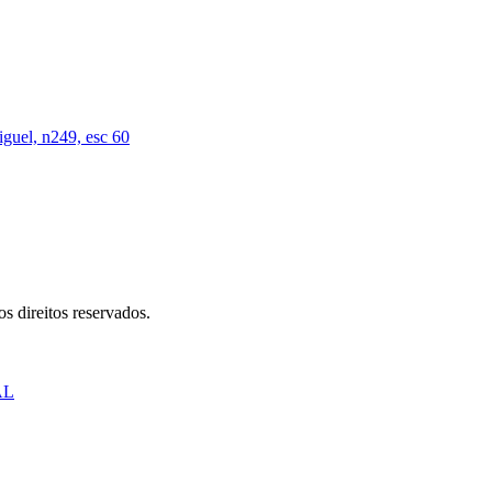
iguel, n249, esc 60
s direitos reservados.
AL