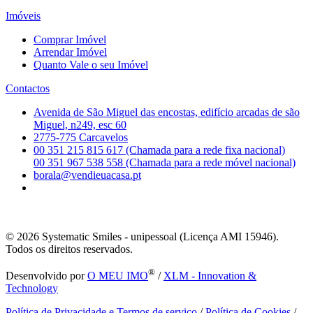
Imóveis
Comprar Imóvel
Arrendar Imóvel
Quanto Vale o seu Imóvel
Contactos
Avenida de São Miguel das encostas, edifício arcadas de são
Miguel, n249, esc 60
2775-775 Carcavelos
00 351 215 815 617 (Chamada para a rede fixa nacional)
00 351 967 538 558 (Chamada para a rede móvel nacional)
borala@vendieuacasa.pt
© 2026
Systematic Smiles - unipessoal (Licença AMI 15946).
Todos os direitos reservados.
®
Desenvolvido por
O MEU IMO
/
XLM - Innovation &
Technology
Política de Privacidade e Termos de serviço
/
Política de Cookies
/