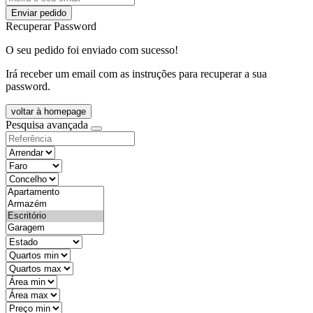
Enviar pedido
Recuperar Password
O seu pedido foi enviado com sucesso!
Irá receber um email com as instruções para recuperar a sua
password.
voltar à homepage
Pesquisa avançada
objective
districtId
countyId
types
state
mintypo
maxtypo
minarea
maxarea
minprice