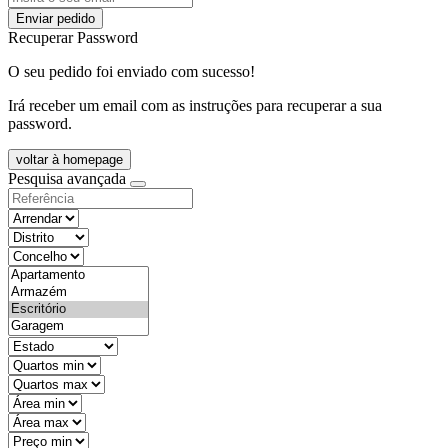
Enviar pedido
Recuperar Password
O seu pedido foi enviado com sucesso!
Irá receber um email com as instruções para recuperar a sua
password.
voltar à homepage
Pesquisa avançada
objective
districtId
countyId
types
state
mintypo
maxtypo
minarea
maxarea
minprice