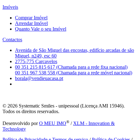
Imóveis
Comprar Imóvel
Arrendar Imóvel
Quanto Vale o seu Imóvel
Contactos
Avenida de São Miguel das encostas, edifício arcadas de são
Miguel, n249, esc 60
2775-775 Carcavelos
00 351 215 815 617 (Chamada para a rede fixa nacional)
00 351 967 538 558 (Chamada para a rede móvel nacional)
borala@vendieuacasa.pt
© 2026
Systematic Smiles - unipessoal (Licença AMI 15946).
Todos os direitos reservados.
®
Desenvolvido por
O MEU IMO
/
XLM - Innovation &
Technology
Política de Privacidade e Termos de serviço
/
Política de Cookies
/