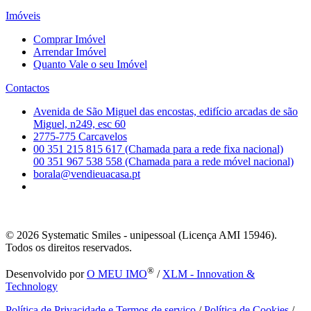
Imóveis
Comprar Imóvel
Arrendar Imóvel
Quanto Vale o seu Imóvel
Contactos
Avenida de São Miguel das encostas, edifício arcadas de são
Miguel, n249, esc 60
2775-775 Carcavelos
00 351 215 815 617 (Chamada para a rede fixa nacional)
00 351 967 538 558 (Chamada para a rede móvel nacional)
borala@vendieuacasa.pt
© 2026
Systematic Smiles - unipessoal (Licença AMI 15946).
Todos os direitos reservados.
®
Desenvolvido por
O MEU IMO
/
XLM - Innovation &
Technology
Política de Privacidade e Termos de serviço
/
Política de Cookies
/