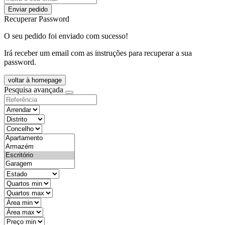
Enviar pedido
Recuperar Password
O seu pedido foi enviado com sucesso!
Irá receber um email com as instruções para recuperar a sua
password.
voltar à homepage
Pesquisa avançada
objective
districtId
countyId
types
state
mintypo
maxtypo
minarea
maxarea
minprice