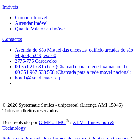
Imóveis
Comprar Imóvel
Arrendar Imóvel
Quanto Vale o seu Imóvel
Contactos
Avenida de São Miguel das encostas, edifício arcadas de são
Miguel, n249, esc 60
2775-775 Carcavelos
00 351 215 815 617 (Chamada para a rede fixa nacional)
00 351 967 538 558 (Chamada para a rede móvel nacional)
borala@vendieuacasa.pt
© 2026
Systematic Smiles - unipessoal (Licença AMI 15946).
Todos os direitos reservados.
®
Desenvolvido por
O MEU IMO
/
XLM - Innovation &
Technology
Política de Privacidade e Termos de serviço
/
Política de Cookies
/