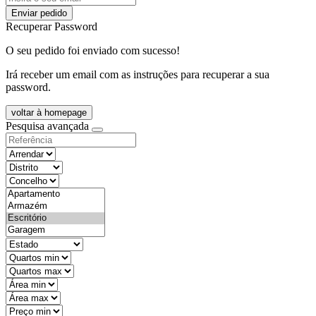
Enviar pedido
Recuperar Password
O seu pedido foi enviado com sucesso!
Irá receber um email com as instruções para recuperar a sua
password.
voltar à homepage
Pesquisa avançada
objective
districtId
countyId
types
state
mintypo
maxtypo
minarea
maxarea
minprice