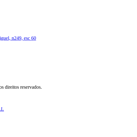
iguel, n249, esc 60
s direitos reservados.
AL