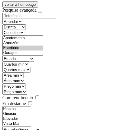
voltar à homepage
Pesquisa avançada
objective
districtId
countyId
types
state
mintypo
maxtypo
minarea
maxarea
minprice
maxprice
Com rendimento
Em destaque
features
realestateOrder