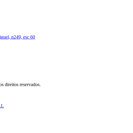
iguel, n249, esc 60
s direitos reservados.
AL