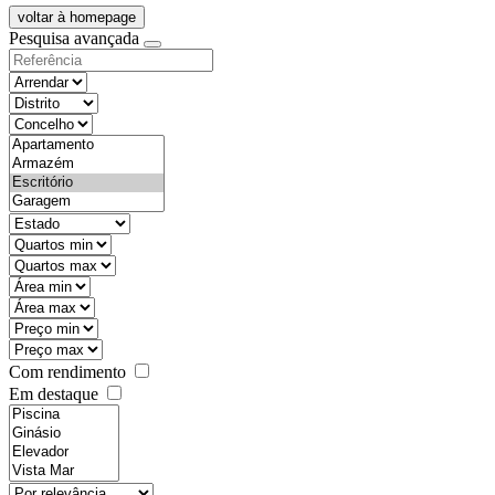
voltar à homepage
Pesquisa avançada
objective
districtId
countyId
types
state
mintypo
maxtypo
minarea
maxarea
minprice
maxprice
Com rendimento
Em destaque
features
realestateOrder