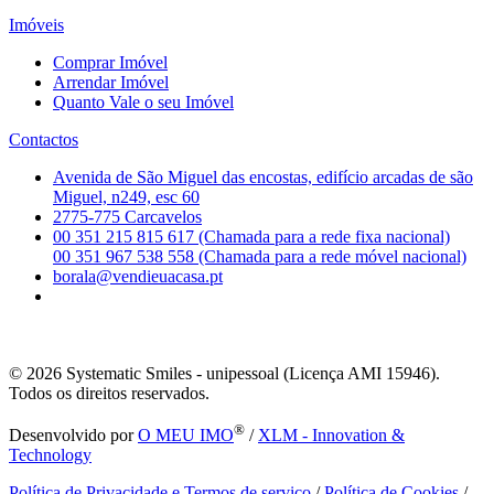
Imóveis
Comprar Imóvel
Arrendar Imóvel
Quanto Vale o seu Imóvel
Contactos
Avenida de São Miguel das encostas, edifício arcadas de são
Miguel, n249, esc 60
2775-775 Carcavelos
00 351 215 815 617 (Chamada para a rede fixa nacional)
00 351 967 538 558 (Chamada para a rede móvel nacional)
borala@vendieuacasa.pt
© 2026
Systematic Smiles - unipessoal (Licença AMI 15946).
Todos os direitos reservados.
®
Desenvolvido por
O MEU IMO
/
XLM - Innovation &
Technology
Política de Privacidade e Termos de serviço
/
Política de Cookies
/