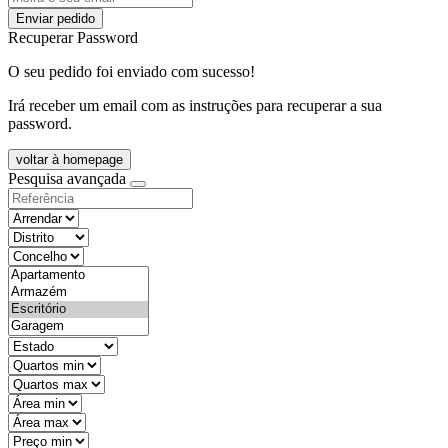
Enviar pedido
Recuperar Password
O seu pedido foi enviado com sucesso!
Irá receber um email com as instruções para recuperar a sua
password.
voltar à homepage
Pesquisa avançada
objective
districtId
countyId
types
state
mintypo
maxtypo
minarea
maxarea
minprice