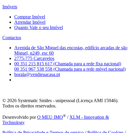
Imóveis
Comprar Imóvel
Arrendar Imóvel
Quanto Vale o seu Imóvel
Contactos
Avenida de São Miguel das encostas, edifício arcadas de são
Miguel, n249, esc 60
2775-775 Carcavelos
00 351 215 815 617 (Chamada para a rede fixa nacional)
00 351 967 538 558 (Chamada para a rede móvel nacional)
borala@vendieuacasa.pt
© 2026
Systematic Smiles - unipessoal (Licença AMI 15946).
Todos os direitos reservados.
®
Desenvolvido por
O MEU IMO
/
XLM - Innovation &
Technology
Política de Privacidade e Termos de serviço
/
Política de Cookies
/