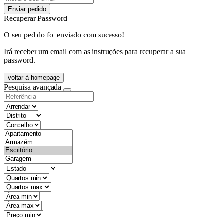
Enviar pedido
Recuperar Password
O seu pedido foi enviado com sucesso!
Irá receber um email com as instruções para recuperar a sua
password.
voltar à homepage
Pesquisa avançada
objective
districtId
countyId
types
state
mintypo
maxtypo
minarea
maxarea
minprice