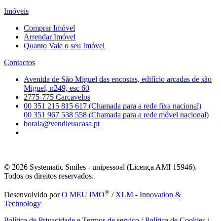
Imóveis
Comprar Imóvel
Arrendar Imóvel
Quanto Vale o seu Imóvel
Contactos
Avenida de São Miguel das encostas, edifício arcadas de são
Miguel, n249, esc 60
2775-775 Carcavelos
00 351 215 815 617 (Chamada para a rede fixa nacional)
00 351 967 538 558 (Chamada para a rede móvel nacional)
borala@vendieuacasa.pt
© 2026
Systematic Smiles - unipessoal (Licença AMI 15946).
Todos os direitos reservados.
®
Desenvolvido por
O MEU IMO
/
XLM - Innovation &
Technology
Política de Privacidade e Termos de serviço
/
Política de Cookies
/