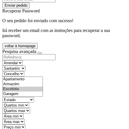
Enviar pedido
Recuperar Password
O seu pedido foi enviado com sucesso!
Irá receber um email com as instruções para recuperar a sua
password.
voltar à homepage
Pesquisa avançada
objective
districtId
countyId
types
state
mintypo
maxtypo
minarea
maxarea
minprice