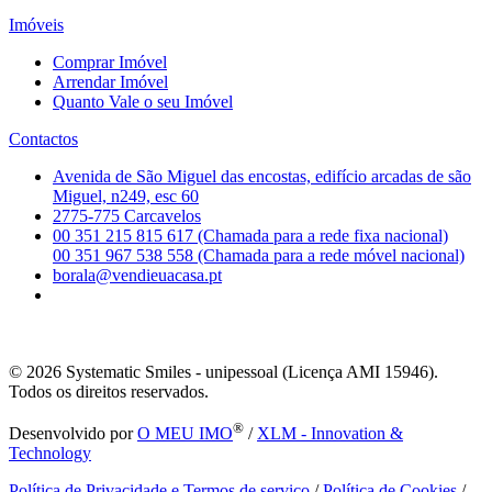
Imóveis
Comprar Imóvel
Arrendar Imóvel
Quanto Vale o seu Imóvel
Contactos
Avenida de São Miguel das encostas, edifício arcadas de são
Miguel, n249, esc 60
2775-775 Carcavelos
00 351 215 815 617 (Chamada para a rede fixa nacional)
00 351 967 538 558 (Chamada para a rede móvel nacional)
borala@vendieuacasa.pt
© 2026
Systematic Smiles - unipessoal (Licença AMI 15946).
Todos os direitos reservados.
®
Desenvolvido por
O MEU IMO
/
XLM - Innovation &
Technology
Política de Privacidade e Termos de serviço
/
Política de Cookies
/