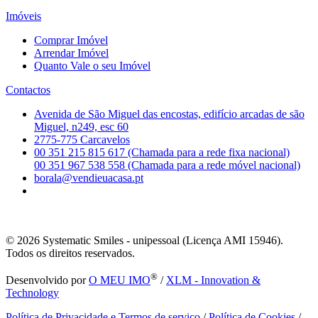
Imóveis
Comprar Imóvel
Arrendar Imóvel
Quanto Vale o seu Imóvel
Contactos
Avenida de São Miguel das encostas, edifício arcadas de são
Miguel, n249, esc 60
2775-775 Carcavelos
00 351 215 815 617 (Chamada para a rede fixa nacional)
00 351 967 538 558 (Chamada para a rede móvel nacional)
borala@vendieuacasa.pt
© 2026
Systematic Smiles - unipessoal (Licença AMI 15946).
Todos os direitos reservados.
®
Desenvolvido por
O MEU IMO
/
XLM - Innovation &
Technology
Política de Privacidade e Termos de serviço
/
Política de Cookies
/