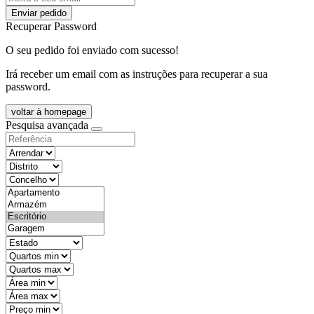
Enviar pedido
Recuperar Password
O seu pedido foi enviado com sucesso!
Irá receber um email com as instruções para recuperar a sua
password.
voltar à homepage
Pesquisa avançada
objective
districtId
countyId
types
state
mintypo
maxtypo
minarea
maxarea
minprice