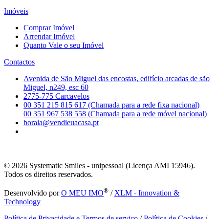
Imóveis
Comprar Imóvel
Arrendar Imóvel
Quanto Vale o seu Imóvel
Contactos
Avenida de São Miguel das encostas, edifício arcadas de são
Miguel, n249, esc 60
2775-775 Carcavelos
00 351 215 815 617 (Chamada para a rede fixa nacional)
00 351 967 538 558 (Chamada para a rede móvel nacional)
borala@vendieuacasa.pt
© 2026
Systematic Smiles - unipessoal (Licença AMI 15946).
Todos os direitos reservados.
®
Desenvolvido por
O MEU IMO
/
XLM - Innovation &
Technology
Política de Privacidade e Termos de serviço
/
Política de Cookies
/