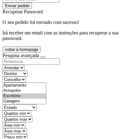
Enviar pedido
Recuperar Password
O seu pedido foi enviado com sucesso!
Irá receber um email com as instruções para recuperar a sua
password.
voltar à homepage
Pesquisa avançada
objective
districtId
countyId
types
state
mintypo
maxtypo
minarea
maxarea
minprice