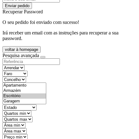
Enviar pedido
Recuperar Password
O seu pedido foi enviado com sucesso!
Irá receber um email com as instruções para recuperar a sua
password.
voltar à homepage
Pesquisa avançada
objective
districtId
countyId
types
state
mintypo
maxtypo
minarea
maxarea
minprice