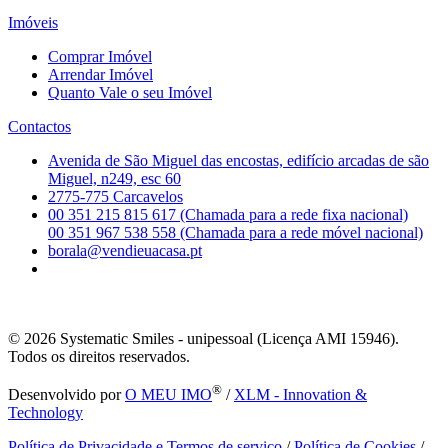
Imóveis
Comprar Imóvel
Arrendar Imóvel
Quanto Vale o seu Imóvel
Contactos
Avenida de São Miguel das encostas, edifício arcadas de são
Miguel, n249, esc 60
2775-775 Carcavelos
00 351 215 815 617 (Chamada para a rede fixa nacional)
00 351 967 538 558 (Chamada para a rede móvel nacional)
borala@vendieuacasa.pt
© 2026
Systematic Smiles - unipessoal (Licença AMI 15946).
Todos os direitos reservados.
®
Desenvolvido por
O MEU IMO
/
XLM - Innovation &
Technology
Política de Privacidade e Termos de serviço
/
Política de Cookies
/