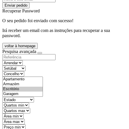
Enviar pedido
Recuperar Password
O seu pedido foi enviado com sucesso!
Irá receber um email com as instruções para recuperar a sua
password.
voltar à homepage
Pesquisa avançada
objective
districtId
countyId
types
state
mintypo
maxtypo
minarea
maxarea
minprice