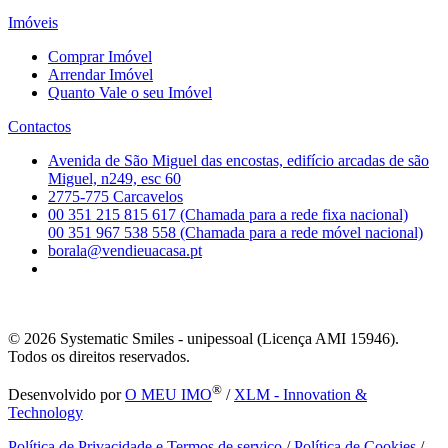
Imóveis
Comprar Imóvel
Arrendar Imóvel
Quanto Vale o seu Imóvel
Contactos
Avenida de São Miguel das encostas, edifício arcadas de são
Miguel, n249, esc 60
2775-775 Carcavelos
00 351 215 815 617 (Chamada para a rede fixa nacional)
00 351 967 538 558 (Chamada para a rede móvel nacional)
borala@vendieuacasa.pt
© 2026
Systematic Smiles - unipessoal (Licença AMI 15946).
Todos os direitos reservados.
®
Desenvolvido por
O MEU IMO
/
XLM - Innovation &
Technology
Política de Privacidade e Termos de serviço
/
Política de Cookies
/