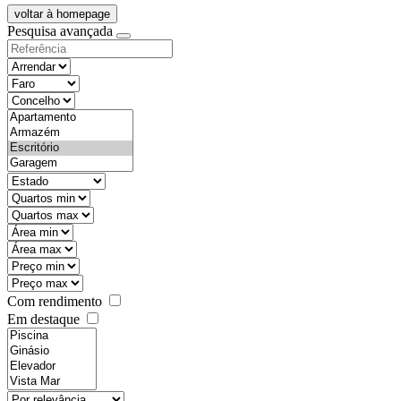
voltar à homepage
Pesquisa avançada
objective
districtId
countyId
types
state
mintypo
maxtypo
minarea
maxarea
minprice
maxprice
Com rendimento
Em destaque
features
realestateOrder