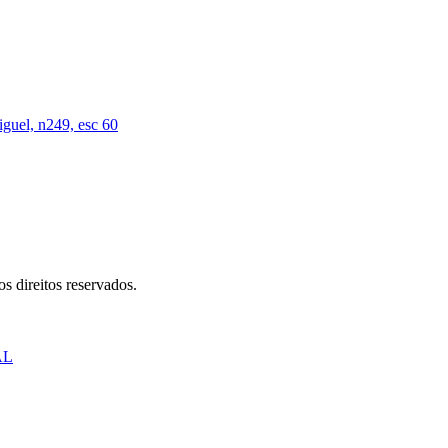
iguel, n249, esc 60
s direitos reservados.
AL