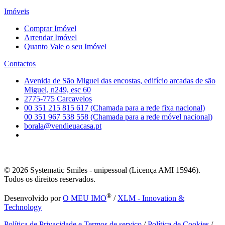
Imóveis
Comprar Imóvel
Arrendar Imóvel
Quanto Vale o seu Imóvel
Contactos
Avenida de São Miguel das encostas, edifício arcadas de são
Miguel, n249, esc 60
2775-775 Carcavelos
00 351 215 815 617 (Chamada para a rede fixa nacional)
00 351 967 538 558 (Chamada para a rede móvel nacional)
borala@vendieuacasa.pt
© 2026
Systematic Smiles - unipessoal (Licença AMI 15946).
Todos os direitos reservados.
®
Desenvolvido por
O MEU IMO
/
XLM - Innovation &
Technology
Política de Privacidade e Termos de serviço
/
Política de Cookies
/