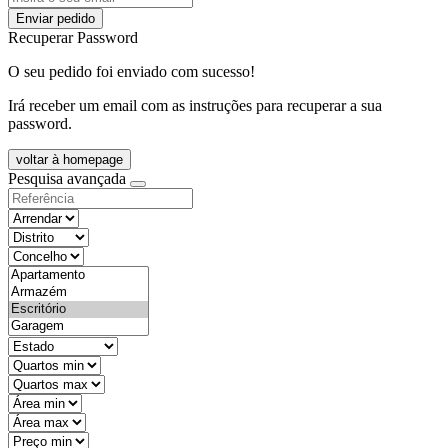
Enviar pedido
Recuperar Password
O seu pedido foi enviado com sucesso!
Irá receber um email com as instruções para recuperar a sua
password.
voltar à homepage
Pesquisa avançada
objective
districtId
countyId
types
state
mintypo
maxtypo
minarea
maxarea
minprice