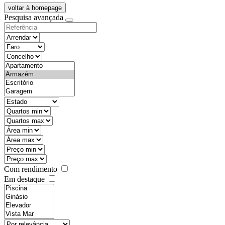
voltar à homepage
Pesquisa avançada
objective
districtId
countyId
types
state
mintypo
maxtypo
minarea
maxarea
minprice
maxprice
Com rendimento
Em destaque
features
realestateOrder