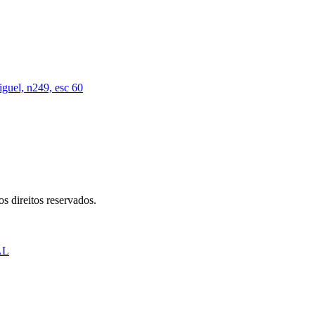
iguel, n249, esc 60
s direitos reservados.
AL