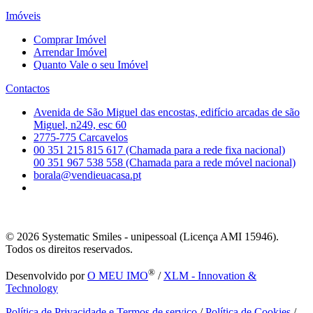
Imóveis
Comprar Imóvel
Arrendar Imóvel
Quanto Vale o seu Imóvel
Contactos
Avenida de São Miguel das encostas, edifício arcadas de são
Miguel, n249, esc 60
2775-775 Carcavelos
00 351 215 815 617 (Chamada para a rede fixa nacional)
00 351 967 538 558 (Chamada para a rede móvel nacional)
borala@vendieuacasa.pt
© 2026
Systematic Smiles - unipessoal (Licença AMI 15946).
Todos os direitos reservados.
®
Desenvolvido por
O MEU IMO
/
XLM - Innovation &
Technology
Política de Privacidade e Termos de serviço
/
Política de Cookies
/