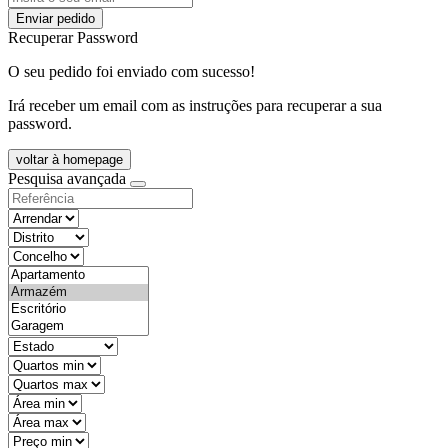
Enviar pedido
Recuperar Password
O seu pedido foi enviado com sucesso!
Irá receber um email com as instruções para recuperar a sua
password.
voltar à homepage
Pesquisa avançada
objective
districtId
countyId
types
state
mintypo
maxtypo
minarea
maxarea
minprice