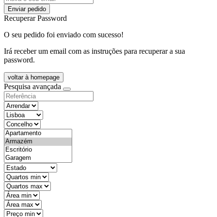
Enviar pedido
Recuperar Password
O seu pedido foi enviado com sucesso!
Irá receber um email com as instruções para recuperar a sua
password.
voltar à homepage
Pesquisa avançada
objective
districtId
countyId
types
state
mintypo
maxtypo
minarea
maxarea
minprice