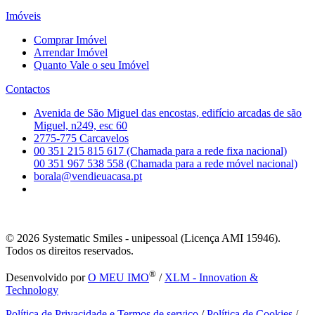
Imóveis
Comprar Imóvel
Arrendar Imóvel
Quanto Vale o seu Imóvel
Contactos
Avenida de São Miguel das encostas, edifício arcadas de são
Miguel, n249, esc 60
2775-775 Carcavelos
00 351 215 815 617 (Chamada para a rede fixa nacional)
00 351 967 538 558 (Chamada para a rede móvel nacional)
borala@vendieuacasa.pt
© 2026
Systematic Smiles - unipessoal (Licença AMI 15946).
Todos os direitos reservados.
®
Desenvolvido por
O MEU IMO
/
XLM - Innovation &
Technology
Política de Privacidade e Termos de serviço
/
Política de Cookies
/