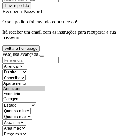
Enviar pedido
Recuperar Password
O seu pedido foi enviado com sucesso!
Irá receber um email com as instruções para recuperar a sua
password.
voltar à homepage
Pesquisa avançada
objective
districtId
countyId
types
state
mintypo
maxtypo
minarea
maxarea
minprice