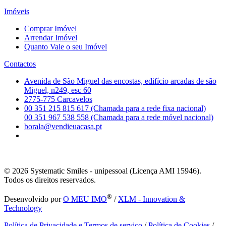
Imóveis
Comprar Imóvel
Arrendar Imóvel
Quanto Vale o seu Imóvel
Contactos
Avenida de São Miguel das encostas, edifício arcadas de são
Miguel, n249, esc 60
2775-775 Carcavelos
00 351 215 815 617 (Chamada para a rede fixa nacional)
00 351 967 538 558 (Chamada para a rede móvel nacional)
borala@vendieuacasa.pt
© 2026
Systematic Smiles - unipessoal (Licença AMI 15946).
Todos os direitos reservados.
®
Desenvolvido por
O MEU IMO
/
XLM - Innovation &
Technology
Política de Privacidade e Termos de serviço
/
Política de Cookies
/